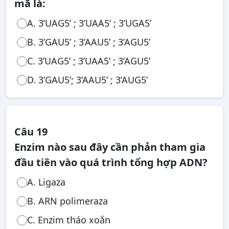
mã là:
A. 3’UAG5’ ; 3’UAA5’ ; 3’UGA5’
B. 3’GAU5’ ; 3’AAU5’ ; 3’AGU5’
C. 3’UAG5’ ; 3’UAA5’ ; 3’AGU5’
D. 3’GAU5’; 3’AAU5’ ; 3’AUG5’
Câu 19
Enzim nào sau đây cần phản tham gia
đầu tiên vào quá trình tổng hợp ADN?
A. Ligaza
B. ARN polimeraza
C. Enzim tháo xoắn