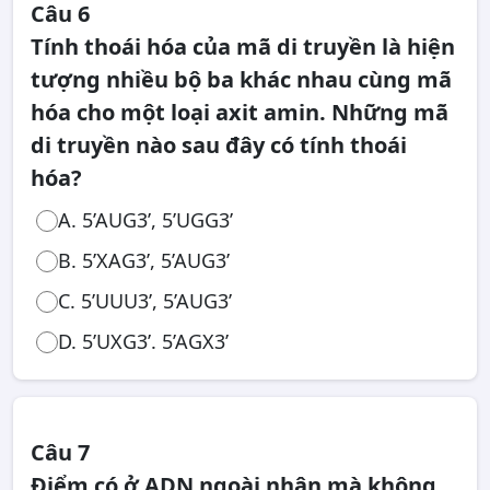
Câu 6
Tính thoái hóa của mã di truyền là hiện
tượng nhiều bộ ba khác nhau cùng mã
hóa cho một loại axit amin. Những mã
di truyền nào sau đây có tính thoái
hóa?
A. 5’AUG3’, 5’UGG3’
B. 5’XAG3’, 5’AUG3’
C. 5’UUU3’, 5’AUG3’
D. 5’UXG3’. 5’AGX3’
Câu 7
Điểm có ở ADN ngoài nhân mà không