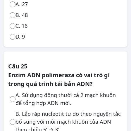
A. 27
B. 48
C. 16
D. 9
Câu 25
Enzim ADN polimeraza có vai trò gì
trong quá trình tái bản ADN?
A. Sử dụng đồng thười cả 2 mạch khuôn
để tổng hợp ADN mới.
B. Lắp ráp nucleotit tự do theo nguyên tắc
bổ sung với mỗi mạch khuôn của ADN
theo chiều 5’ → 3’