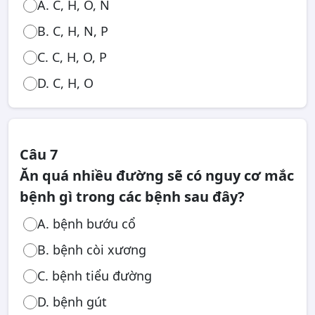
A. C, H, O, N
B. C, H, N, P
C. C, H, O, P
D. C, H, O
Câu 7
Ăn quá nhiều đường sẽ có nguy cơ mắc
bệnh gì trong các bệnh sau đây?
A. bệnh bướu cổ
B. bệnh còi xương
C. bệnh tiểu đường
D. bệnh gút