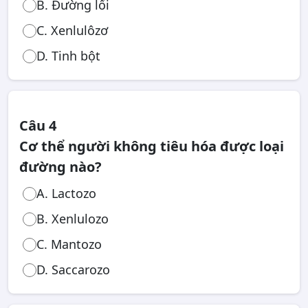
B. Đường lối
C. Xenlulôzơ
D. Tinh bột
Câu 4
Cơ thể người không tiêu hóa được loại
đường nào?
A. Lactozo
B. Xenlulozo
C. Mantozo
D. Saccarozo