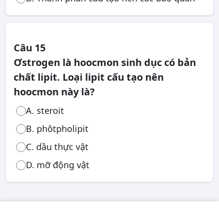
Câu 15
Ơstrogen là hoocmon sinh dục có bản
chất lipit. Loại lipit cấu tạo nên
hoocmon này là?
A. steroit
B. phôtpholipit
C. dầu thực vật
D. mỡ động vật