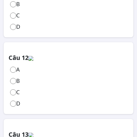
B
C
D
Câu 12
A
B
C
D
Câu 13