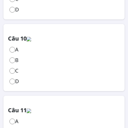
D
Câu 10
A
B
C
D
Câu 11
A