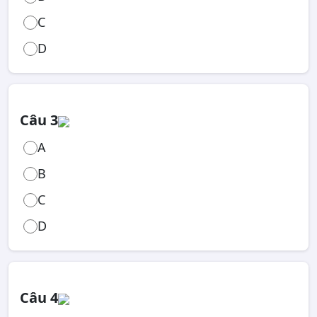
C
D
Câu 3
A
B
C
D
Câu 4