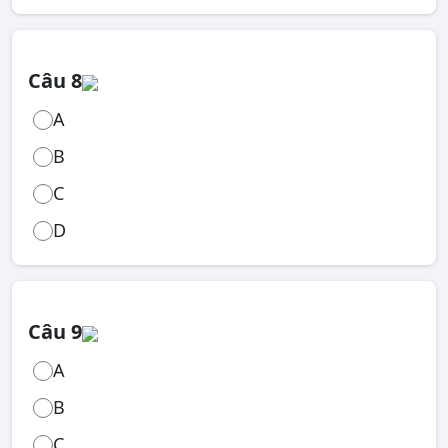
Câu 8
A
B
C
D
Câu 9
A
B
C