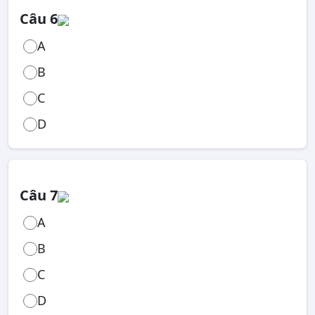
Câu 6
A
B
C
D
Câu 7
A
B
C
D