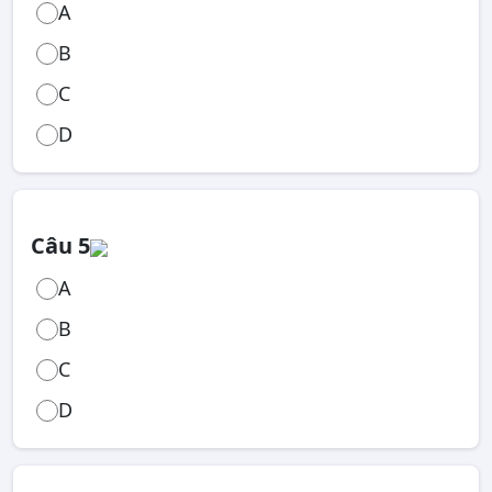
A
B
C
D
Câu 5
A
B
C
D