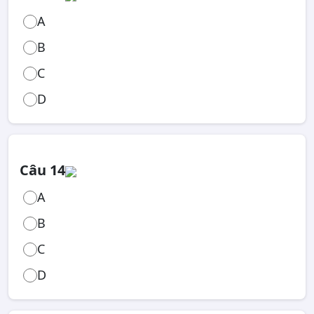
A
B
C
D
Câu 14
A
B
C
D