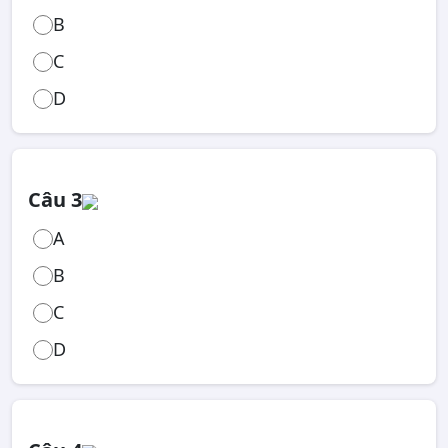
B
C
D
Câu 3
A
B
C
D