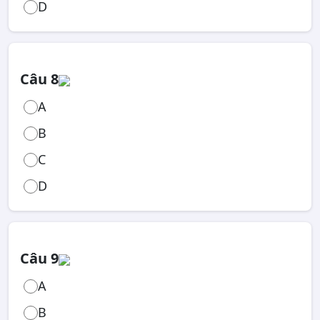
D
Câu 8
A
B
C
D
Câu 9
A
B