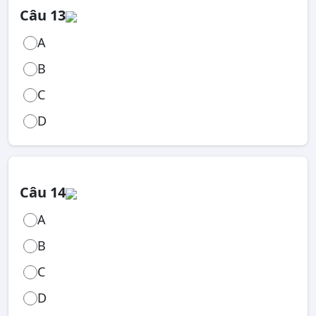
Câu 13
A
B
C
D
Câu 14
A
B
C
D