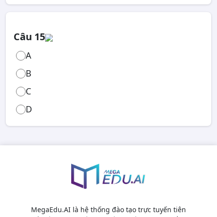
Câu 15
A
B
C
D
MegaEdu.AI là hệ thống đào tạo trực tuyến tiên