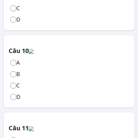
C
D
Câu 10
A
B
C
D
Câu 11