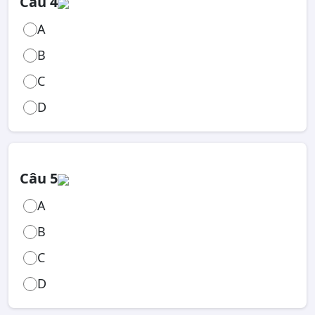
Câu 4
A
B
C
D
Câu 5
A
B
C
D