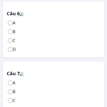
Câu 6
A
B
C
D
Câu 7
A
B
C