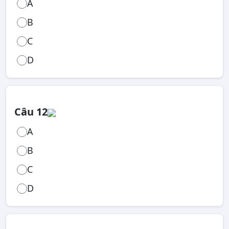
A
B
C
D
Câu 12
A
B
C
D