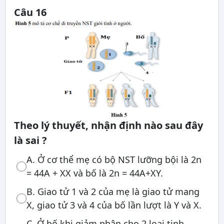
Câu 16
Theo lý thuyết, nhận định nào sau đây
là sai ?
A. Ở cơ thể mẹ có bộ NST lưỡng bội là 2n
= 44A + XX và bố là 2n = 44A+XY.
B. Giao tử 1 và 2 của mẹ là giao tử mang
X, giao tử 3 và 4 của bố lần lượt là Y và X.
C. Ở bố khi giảm phân cho 2 loại tinh