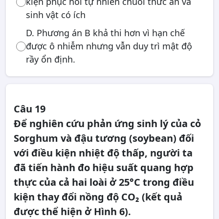
kiện phục hồi tự nhiên chuỗi thức ăn và
sinh vật có ích
D. Phương án B khả thi hơn vì hạn chế
được ô nhiễm nhưng vẫn duy trì mật độ
rầy ổn định.
Câu 19
Để nghiên cứu phản ứng sinh lý của cỏ
Sorghum và đậu tương (soybean) đối
với điều kiện nhiệt độ thấp, người ta
đã tiến hành đo hiệu suất quang hợp
thực của cả hai loài ở 25°C trong điều
kiện thay đổi nồng độ CO₂ (kết quả
được thể hiện ở Hình 6).