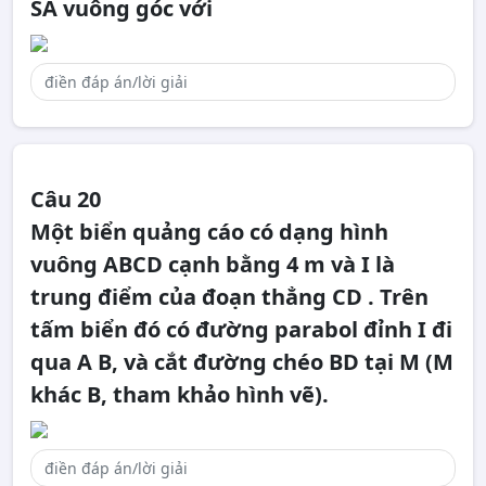
SA vuông góc với
Câu 20
Một biển quảng cáo có dạng hình
vuông ABCD cạnh bằng 4 m và I là
trung điểm của đoạn thẳng CD . Trên
tấm biển đó có đường parabol đỉnh I đi
qua A B, và cắt đường chéo BD tại M (M
khác B, tham khảo hình vẽ).