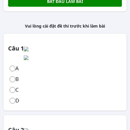
BẮT ĐẦU LÀM BÀI
Vui lòng cài đặt đề thi trước khi làm bài
Câu 1
A
B
C
D
Câu 2