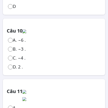
D
Câu 10
A. −6 .
B. −3 .
C. −4 .
D. 2 .
Câu 11
A