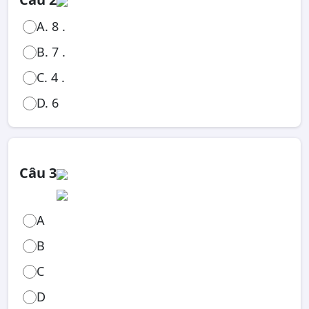
A. 8 .
B. 7 .
C. 4 .
D. 6
Câu 3
A
B
C
D