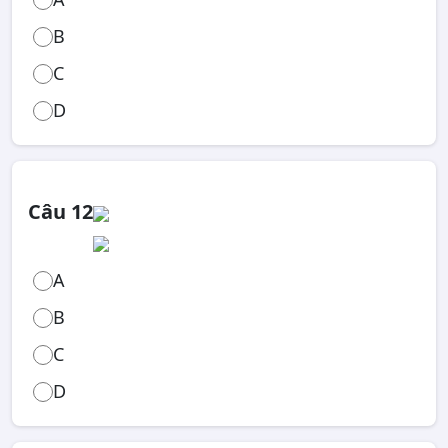
B
C
D
Câu 12
A
B
C
D