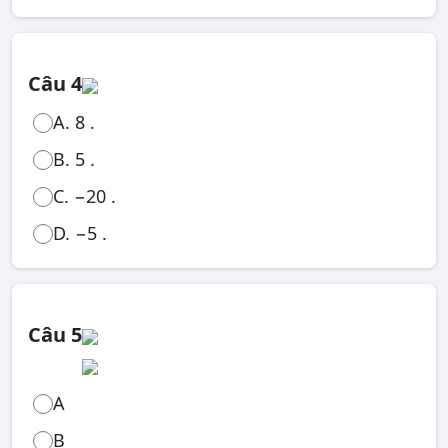
Câu 4
A. 8 .
B. 5 .
C. −20 .
D. −5 .
Câu 5
A
B