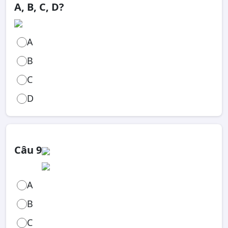
A, B, C, D?
A
B
C
D
Câu 9
A
B
C