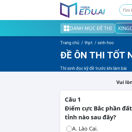
DANH MỤC ĐỀ THI
KING
Khối tiểu học
Trang chủ
thpt
sinh-hoc
Khối THCS
ĐỀ ÔN THI TỐT 
Khối THPT
Thí sinh đọc kỹ đề trước khi làm bài
Đề thi tốt nghiệp THPT
Vui lò
English test
Câu 1
Cao đẳng/Đại học
Điểm cực Bắc phần đất 
tỉnh nào sau đây?
Thi ngân hàng
A. Lào Cai.