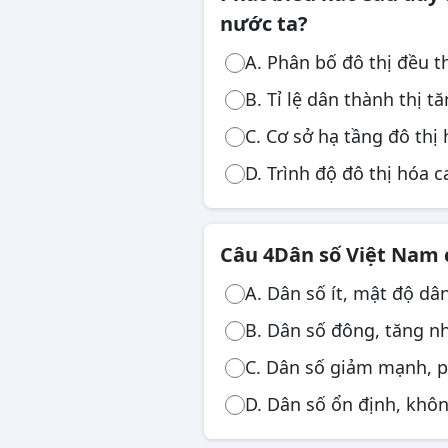
nước ta?
A. Phân bố đô thị đều t
B. Tỉ lệ dân thành thị tă
C. Cơ sở hạ tầng đô thị 
D. Trình độ đô thị hóa c
Câu 4
Dân số Việt Nam 
A. Dân số ít, mật độ dâ
B. Dân số đông, tăng n
C. Dân số giảm mạnh, p
D. Dân số ổn định, khô