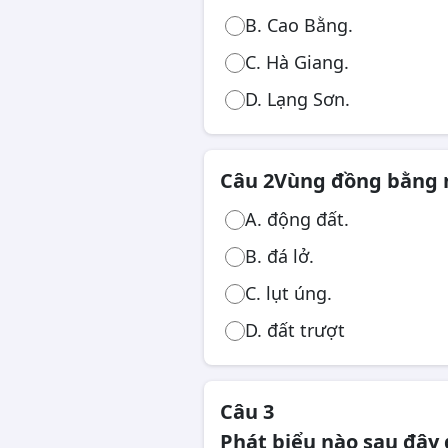
B. Cao Bằng.
Công chức, viên chức
C. Hà Giang.
D. Lạng Sơn.
Câu 2
Vùng đồng bằng n
A. động đất.
B. đá lở.
C. lụt úng.
D. đất trượt
Câu 3
Phát biểu nào sau đây 