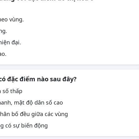
heo vùng.
ng.
hiện đại.
ao.
có đặc điểm nào sau đây?
n số thấp
hanh, mật độ dân số cao
hân bố đều giữa các vùng
ng có sự biến động