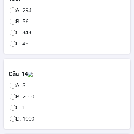
A. 294.
B. 56.
C. 343.
D. 49.
Câu 14
A. 3
B. 2000
C. 1
D. 1000