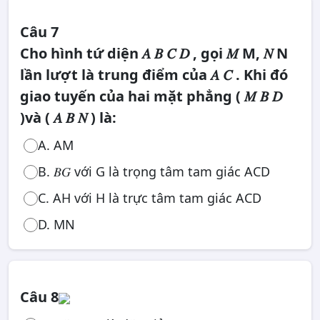
Câu 7
Cho hình tứ diện 𝐴 𝐵 𝐶 𝐷 , gọi 𝑀 M, 𝑁 N
lần lượt là trung điểm của 𝐴 𝐶 . Khi đó
giao tuyến của hai mặt phẳng ( 𝑀 𝐵 𝐷
)và ( 𝐴 𝐵 𝑁 ) là:
A. AM
B. 𝐵𝐺 với G là trọng tâm tam giác ACD
C. AH với H là trực tâm tam giác ACD
D. MN
Câu 8