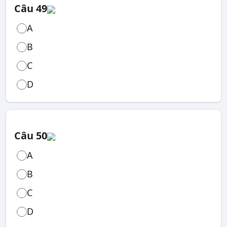
Câu 49
A
B
C
D
Câu 50
A
B
C
D