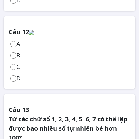
D
Câu 12
A
B
C
D
Câu 13
Từ các chữ số 1, 2, 3, 4, 5, 6, 7 có thể lập
được bao nhiêu số tự nhiên bé hơn
100?