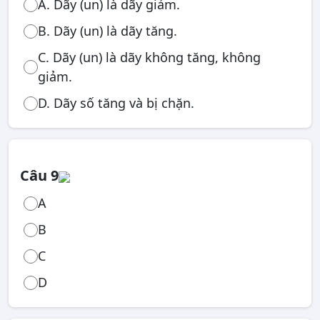
A. Dãy (un) là dãy giảm.
B. Dãy (un) là dãy tăng.
C. Dãy (un) là dãy không tăng, không
giảm.
D. Dãy số tăng và bị chặn.
Câu 9
A
B
C
D