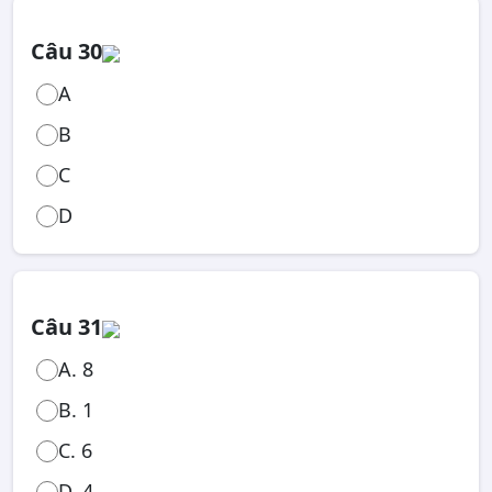
Câu 30
A
B
C
D
Câu 31
A. 8
B. 1
C. 6
D. 4