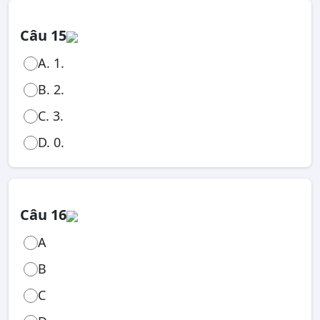
Câu 15
A. 1.
B. 2.
C. 3.
D. 0.
Câu 16
A
B
C