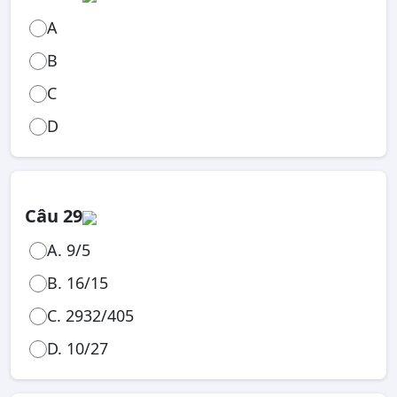
A
B
C
D
Câu 29
A. 9/5
B. 16/15
C. 2932/405
D. 10/27