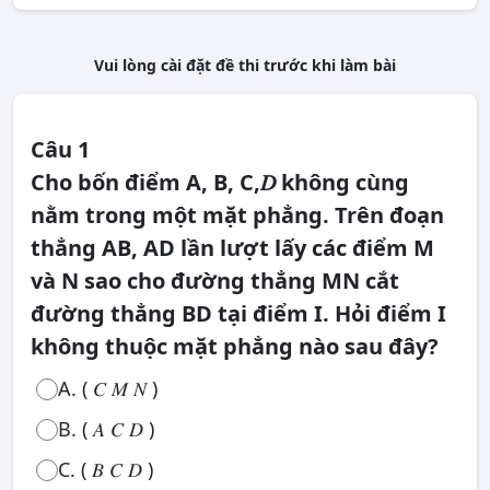
Vui lòng cài đặt đề thi trước khi làm bài
Câu 1
Cho bốn điểm A, B, C,𝐷 không cùng
nằm trong một mặt phẳng. Trên đoạn
thẳng AB, AD lần lượt lấy các điểm M
và N sao cho đường thẳng MN cắt
đường thẳng BD tại điểm I. Hỏi điểm I
không thuộc mặt phẳng nào sau đây?
A. ( 𝐶 𝑀 𝑁 )
B. ( 𝐴 𝐶 𝐷 )
C. ( 𝐵 𝐶 𝐷 )