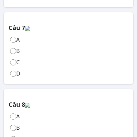
Câu 7
A
B
C
D
Câu 8
A
B