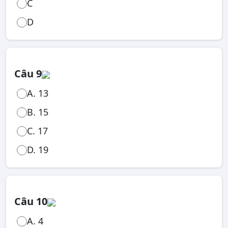
C
D
Câu 9
A. 13
B. 15
C. 17
D. 19
Câu 10
A. 4