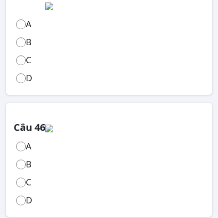
A
B
C
D
Câu 46
A
B
C
D