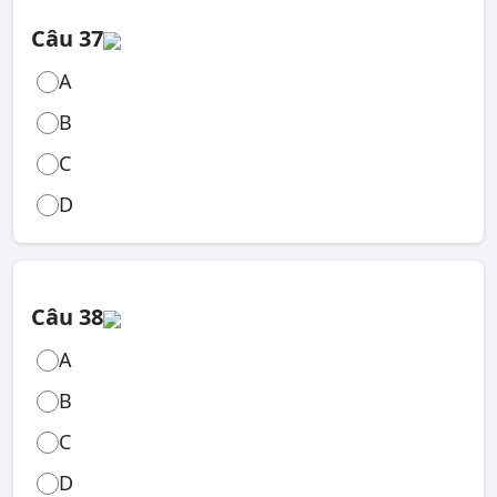
Câu 37
A
B
C
D
Câu 38
A
B
C
D