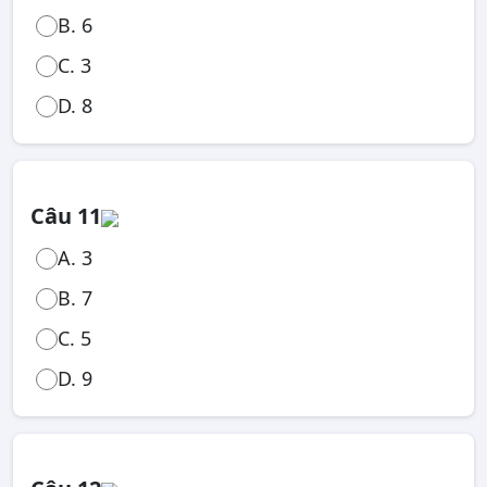
B. 6
C. 3
D. 8
Câu 11
A. 3
B. 7
C. 5
D. 9