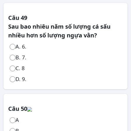
Câu 49
Sau bao nhiêu năm số lượng cá sấu
nhiều hơn số lượng ngựa vằn?
A. 6.
B. 7.
C. 8
D. 9.
Câu 50
A
B