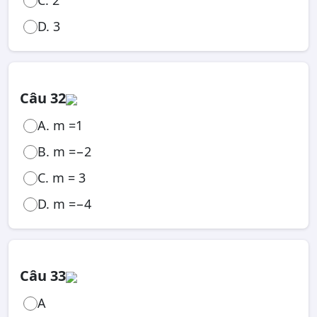
C. 2
D. 3
Câu 32
A. m =1
B. m =−2
C. m = 3
D. m =−4
Câu 33
A