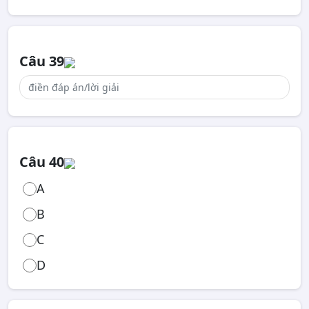
Câu 39
Câu 40
A
B
C
D