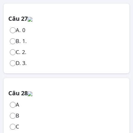
Câu 27
A. 0
B. 1.
C. 2.
D. 3.
Câu 28
A
B
C