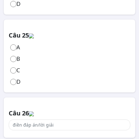
D
Câu 25
A
B
C
D
Câu 26