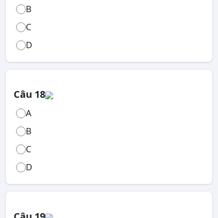
B
C
D
Câu 18
A
B
C
D
Câu 19