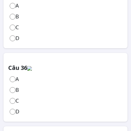
A
B
C
D
Câu 36
A
B
C
D