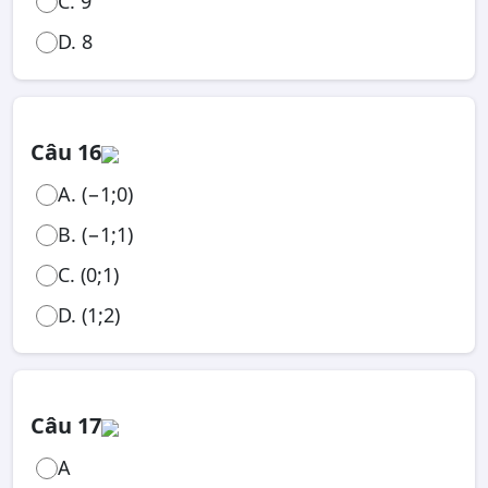
C. 9
D. 8
Câu 16
A. (−1;0)
B. (−1;1)
C. (0;1)
D. (1;2)
Câu 17
A