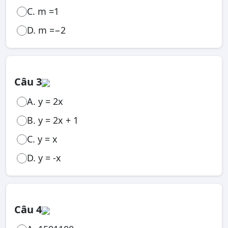
C. m =1
D. m =−2
Câu 3
A. y = 2x
B. y = 2x + 1
C. y = x
D. y = -x
Câu 4