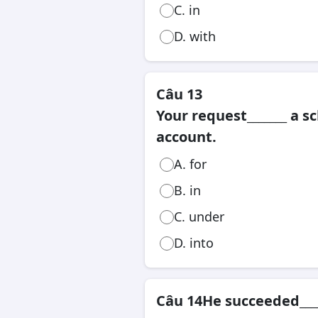
C. in
D. with
Câu 13
Your request_______ a s
account.
A. for
B. in
C. under
D. into
Câu 14
He succeeded____