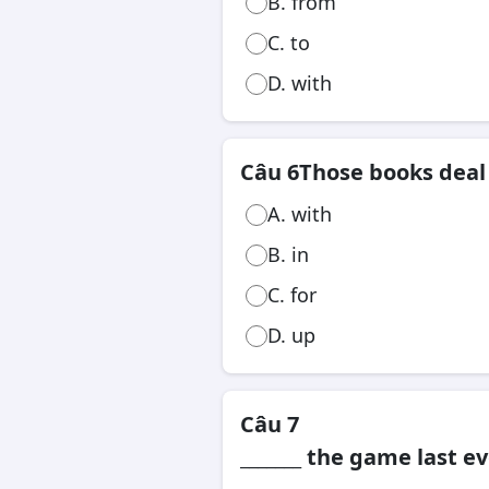
B. from
C. to
D. with
Câu 6
Those books deal 
A. with
B. in
C. for
D. up
Câu 7
_______ the game last e