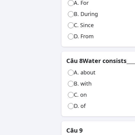
A. For
B. During
C. Since
D. From
Câu 8
Water consists__
A. about
B. with
C. on
D. of
Câu 9