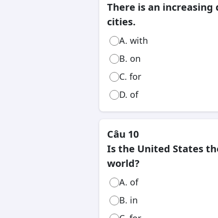
There is an increasing 
cities.
A. with
B. on
C. for
D. of
Câu 10
Is the United States th
world?
A. of
B. in