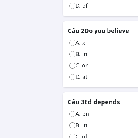
D. of
Công chức, viên chức
Câu 2
Do you believe___
A. x
B. in
C. on
D. at
Câu 3
Ed depends________
A. on
B. in
C. of