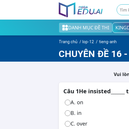
DANH MỤC ĐỀ THI
KING
Khối tiểu học
Trang chủ
lop-12
tieng-anh
Khối THCS
CHUYÊN ĐỀ 16 -
Khối THPT
Đề thi tốt nghiệp THPT
Vui lò
English test
Câu 1
He insisted______ 
Cao đẳng/Đại học
A. on
B. in
C. over
Thi ngân hàng