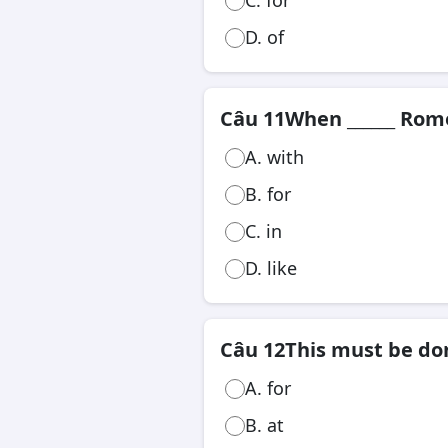
C. for
D. of
Câu 11
When ______ Rom
A. with
B. for
C. in
D. like
Câu 12
This must be don
A. for
B. at