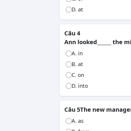
D. at
Câu 4
Ann looked______ the m
A. in
B. at
C. on
D. into
Câu 5
The new manager's
A. as