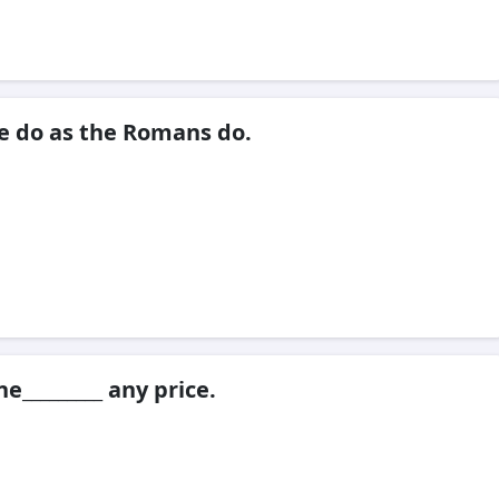
e do as the Romans do.
e_________ any price.