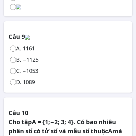
Câu 9
A. 1161
B. −1125
C. −1053
D. 1089
Câu 10
Cho tậpA = {1;−2; 3; 4}. Có bao nhiêu
phân số có tử số và mẫu số thuộcAmà