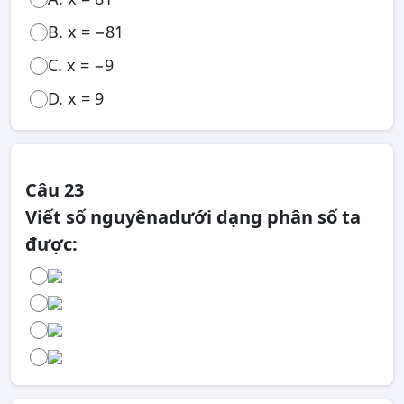
B. x = −81
C. x = −9
D. x = 9
Câu 23
Viết số nguyênadưới dạng phân số ta
được: