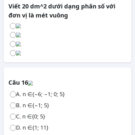
Viết 20 dm^2 dưới dạng phân số với
đơn vị là mét vuông
Câu 16
A. n ∈{−6; −1; 0; 5}
B. n ∈{−1; 5}
C. n ∈{0; 5}
D. n ∈{1; 11}