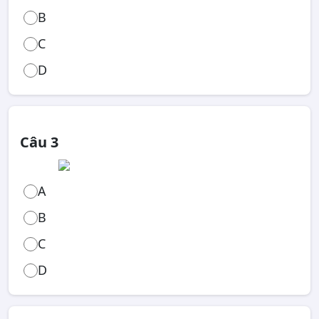
B
C
D
Câu 3
A
B
C
D