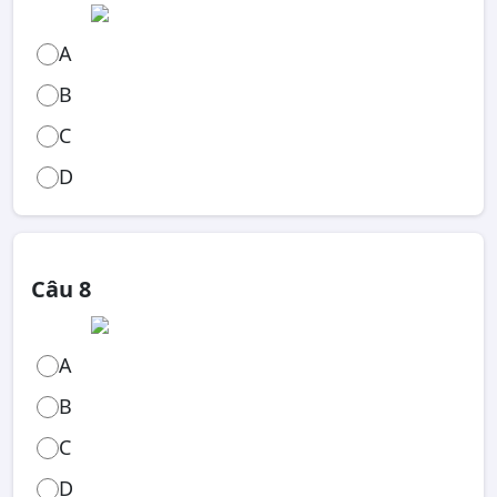
A
B
C
D
Câu 8
A
B
C
D