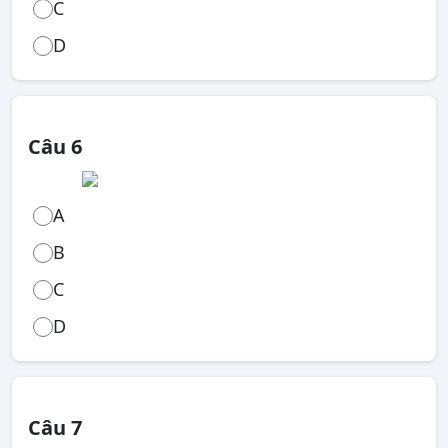
C
D
Câu 6
A
B
C
D
Câu 7