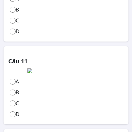
B
C
D
Câu 11
A
B
C
D