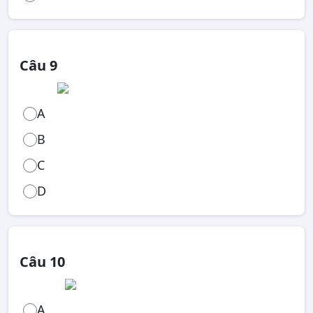
Câu 9
A
B
C
D
Câu 10
A