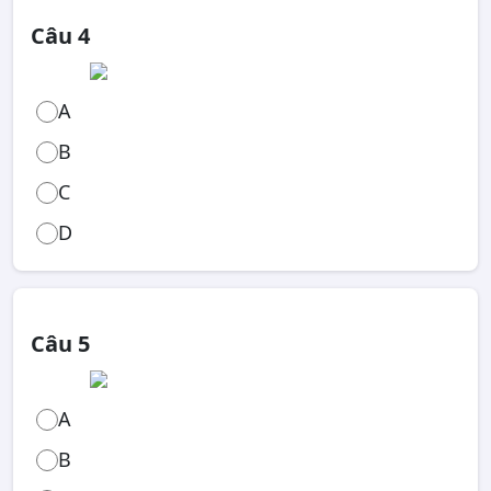
Câu 4
A
B
C
D
Câu 5
A
B