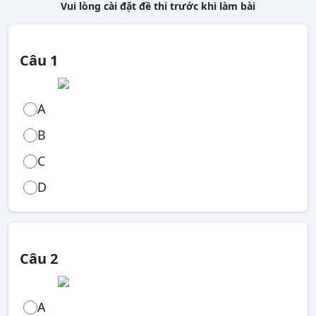
Vui lòng cài đặt đề thi trước khi làm bài
Câu 1
A
B
C
D
Câu 2
A