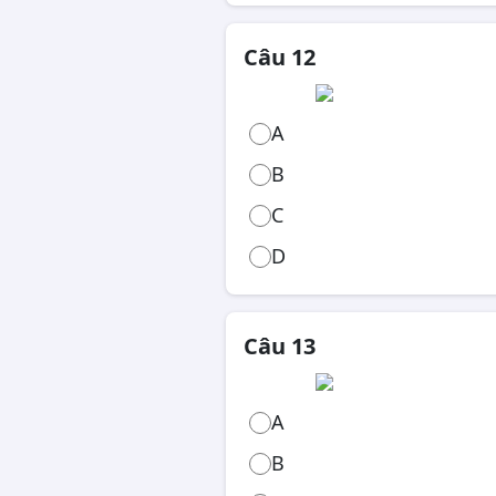
Câu 12
A
B
C
D
Câu 13
A
B