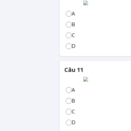
A
B
C
D
Câu 11
A
B
C
D