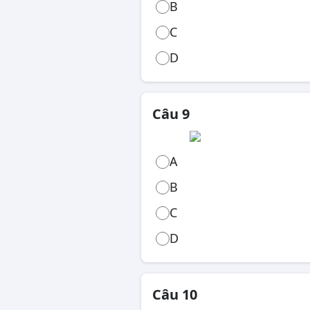
B
C
D
Câu 9
A
B
C
D
Câu 10