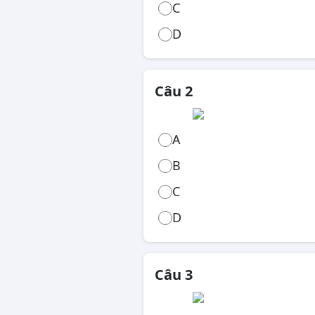
C
Công chức, viên chức
D
Câu 2
A
B
C
D
Câu 3