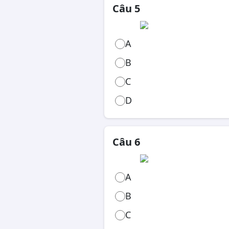
Câu 5
A
B
C
D
Câu 6
A
B
C