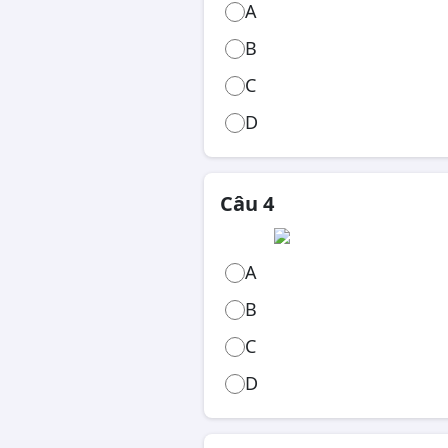
A
B
C
D
Câu 4
A
B
C
D