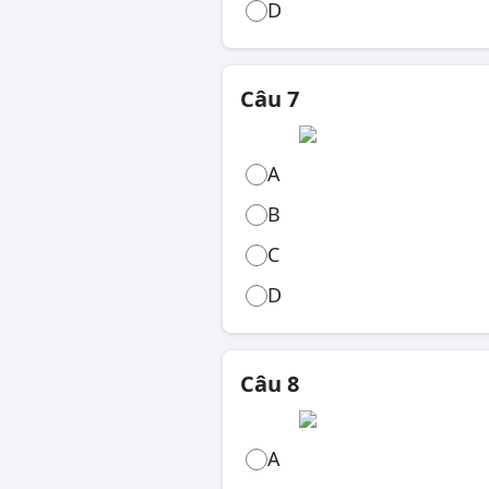
D
Câu 7
A
B
C
D
Câu 8
A