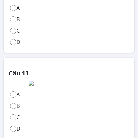
A
B
C
D
Câu 11
A
B
C
D