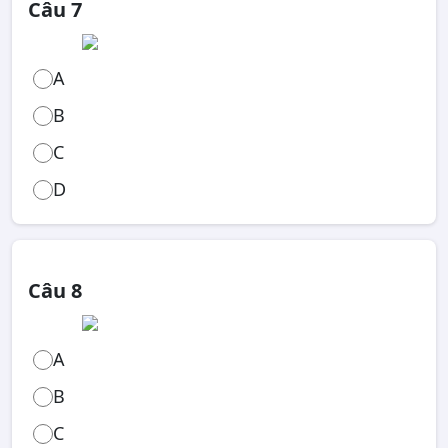
Câu 7
A
B
C
D
Câu 8
A
B
C