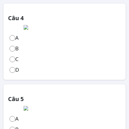
Câu 4
A
B
C
D
Câu 5
A