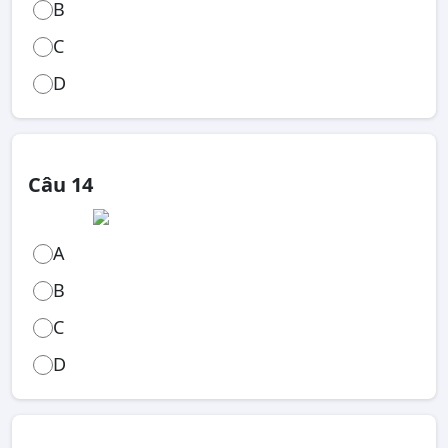
B
C
D
Câu 14
A
B
C
D