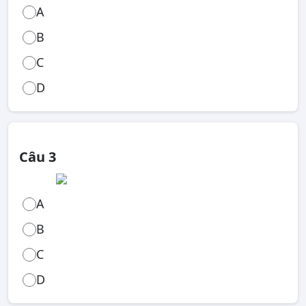
A
B
C
D
Câu 3
A
B
C
D