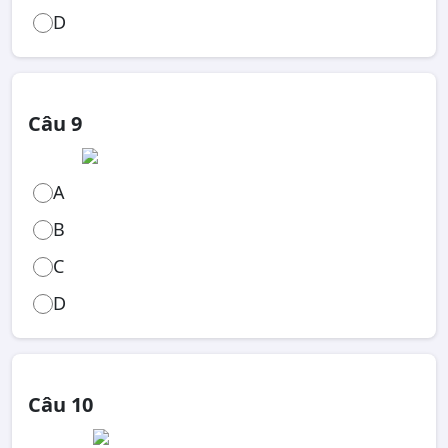
D
Câu 9
A
B
C
D
Câu 10