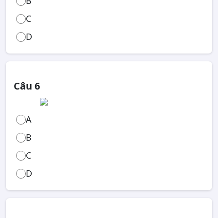
B
C
D
Câu 6
A
B
C
D