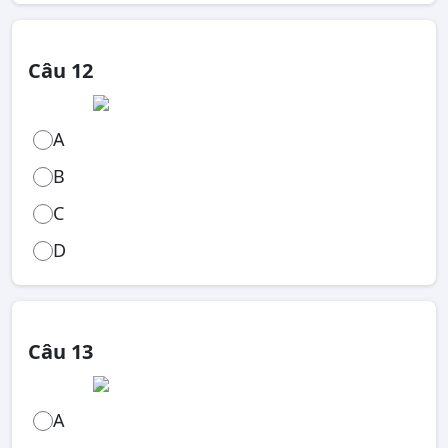
Câu 12
A
B
C
D
Câu 13
A