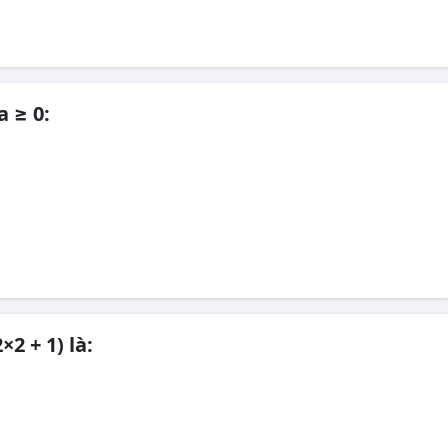
a ≥ 0:
×2 + 1) là: