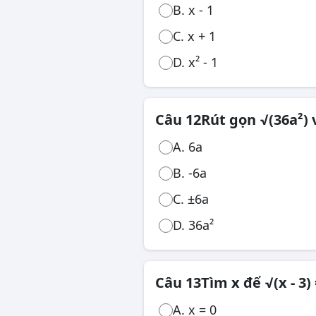
B. x - 1
C. x + 1
D. x² - 1
Câu 12
Rút gọn √(36a²) v
A. 6a
B. -6a
C. ±6a
D. 36a²
Câu 13
Tìm x để √(x - 3) 
A. x = 0