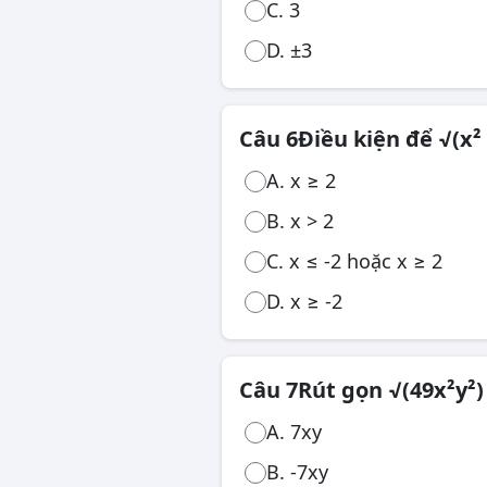
C. 3
D. ±3
Câu 6
Điều kiện để √(x² 
A. x ≥ 2
B. x > 2
C. x ≤ -2 hoặc x ≥ 2
D. x ≥ -2
Câu 7
Rút gọn √(49x²y²) v
A. 7xy
B. -7xy