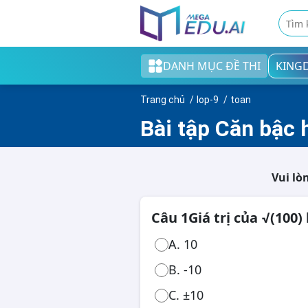
DANH MỤC ĐỀ THI
KING
Khối tiểu học
Trang chủ
lop-9
toan
Khối THCS
Bài tập Căn bậc h
Khối THPT
Đề thi tốt nghiệp THPT
Vui lò
English test
Câu 1
Giá trị của √(100) 
Cao đẳng/Đại học
A. 10
B. -10
C. ±10
Thi ngân hàng