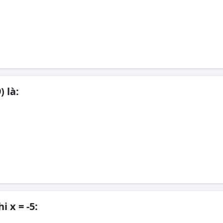
) là:
i x = -5: