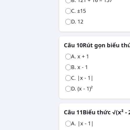
B. 121 + 16 = 137
C. ±15
D. 12
Câu 10
Rút gọn biểu thức
A. x + 1
B. x - 1
C. |x - 1|
D. (x - 1)²
Câu 11
Biểu thức √(x² -
A. |x - 1|