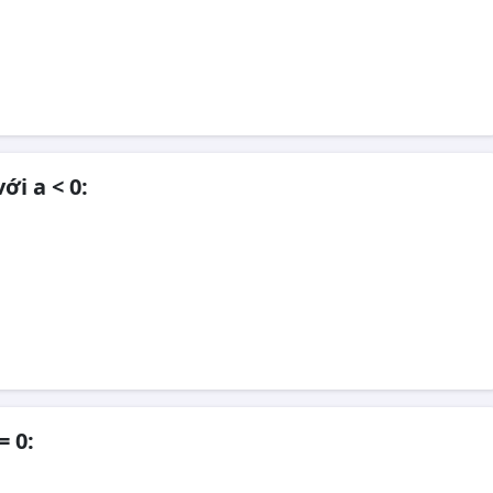
ới a < 0:
= 0: