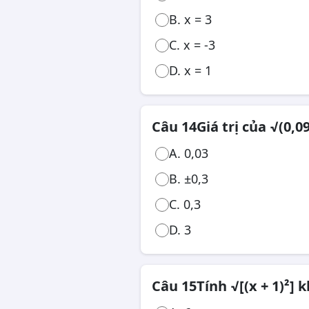
B. x = 3
C. x = -3
D. x = 1
Câu 14
Giá trị của √(0,09
A. 0,03
B. ±0,3
C. 0,3
D. 3
Câu 15
Tính √[(x + 1)²] kh