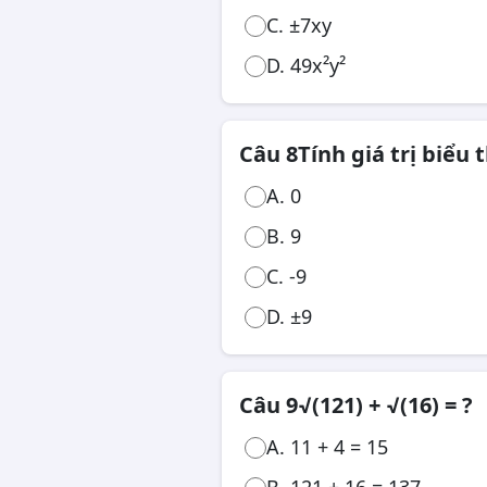
C. ±7xy
D. 49x²y²
Câu 8
Tính giá trị biểu t
A. 0
B. 9
C. -9
D. ±9
Câu 9
√(121) + √(16) = ?
A. 11 + 4 = 15