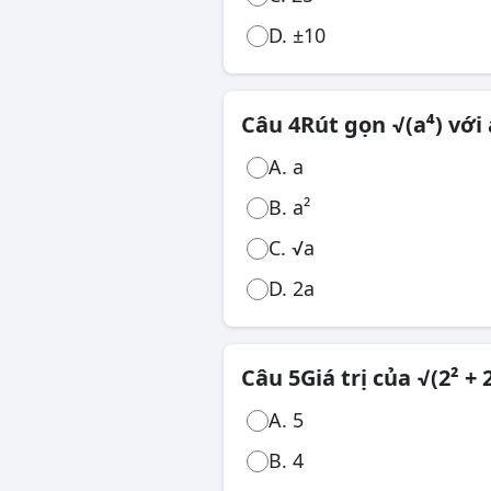
D. ±10
Câu 4
Rút gọn √(a⁴) với 
A. a
B. a²
C. √a
D. 2a
Câu 5
Giá trị của √(2² + 2
A. 5
B. 4