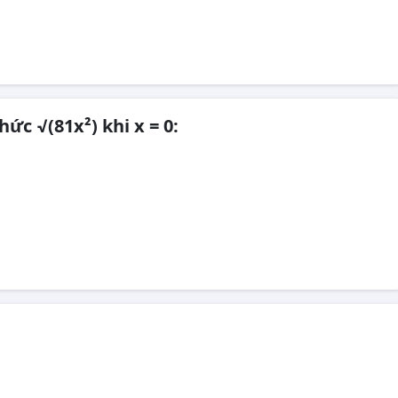
hức √(81x²) khi x = 0: