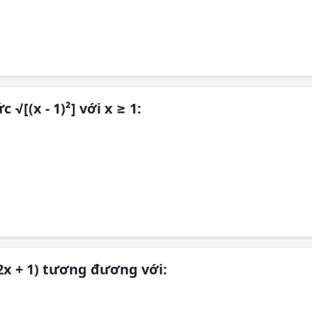
 √[(x - 1)²] với x ≥ 1:
 2x + 1) tương đương với: