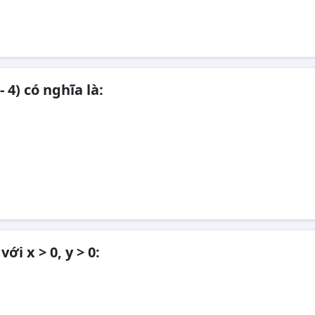
- 4) có nghĩa là:
ới x > 0, y > 0: