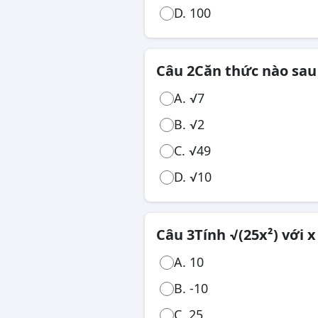
D. 100
Công chức, viên chức
Câu 2
Căn thức nào sau 
A. √7
B. √2
C. √49
D. √10
Câu 3
Tính √(25x²) với x 
A. 10
B. -10
C. 25