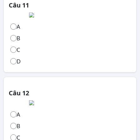
Câu 11
A
B
C
D
Câu 12
A
B
C