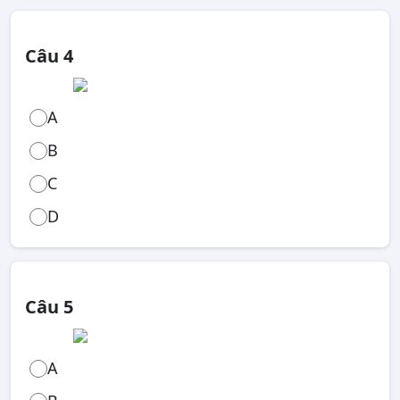
Câu 4
A
B
C
D
Câu 5
A