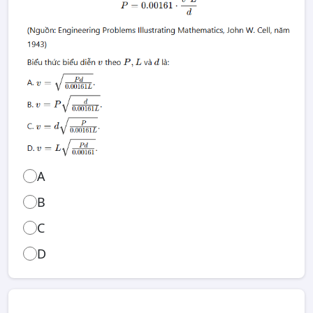
A
B
C
D