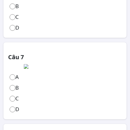
B
C
D
Câu 7
A
B
C
D