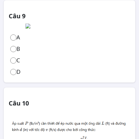
Câu 9
A
B
C
D
Câu 10