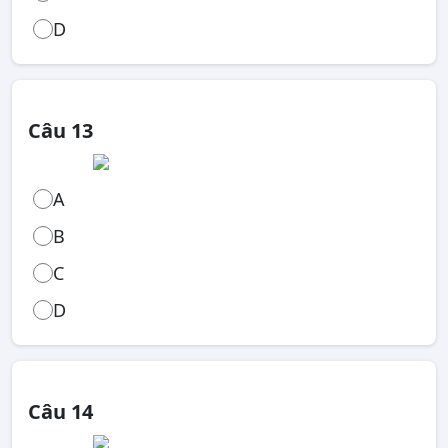
D
Câu 13
A
B
C
D
Câu 14