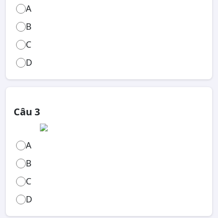
A
B
C
D
Câu 3
A
B
C
D