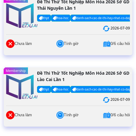
Đề Thi Thử Tốt Nghiệp Môn Hóa 2026 Sở GD
Thái Nguyên Lần 1
thpt
hoa-hoc
danh-sach-cac-de-thi-hay-nhat-co-dap-an
2026-07-09
Chưa làm
Tính giờ
0/6 câu hỏi
Membership
Đề Thi Thử Tốt Nghiệp Môn Hóa 2026 Sở GD
Lào Cai Lần 1
thpt
hoa-hoc
danh-sach-cac-de-thi-hay-nhat-co-dap-an
2026-07-09
Chưa làm
Tính giờ
0/6 câu hỏi