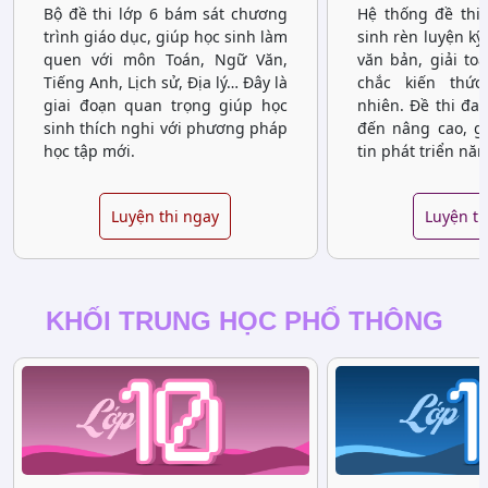
Bộ đề thi lớp 6 bám sát chương
Hệ thống đề thi 
trình giáo dục, giúp học sinh làm
sinh rèn luyện kỹ
quen với môn Toán, Ngữ Văn,
văn bản, giải to
Tiếng Anh, Lịch sử, Địa lý… Đây là
chắc kiến thứ
giai đoạn quan trọng giúp học
nhiên. Đề thi đa
sinh thích nghi với phương pháp
đến nâng cao, gi
học tập mới.
tin phát triển năn
Luyện thi ngay
Luyện th
KHỐI TRUNG HỌC PHỔ THÔNG