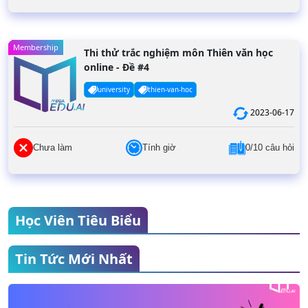
Membership
Thi thử trắc nghiệm môn Thiên văn học
online - Đề #4
university
thien-van-hoc
2023-06-17
Chưa làm
Tính giờ
0/10 câu hỏi
Học Viên Tiêu Biểu
Tin Tức Mới Nhất
Nguyễn Thế Thái
THPT Yên Hoà
Điểm thi đánh giá năng lực: 119