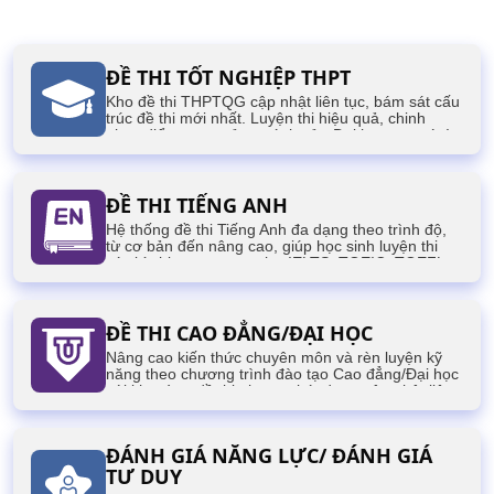
ĐỀ THI TỐT NGHIỆP THPT
Kho đề thi THPTQG cập nhật liên tục, bám sát cấu
trúc đề thi mới nhất. Luyện thi hiệu quả, chinh
phục điểm cao, mở ra cánh cửa Đại học mơ ước!
ĐỀ THI TIẾNG ANH
Hệ thống đề thi Tiếng Anh đa dạng theo trình độ,
từ cơ bản đến nâng cao, giúp học sinh luyện thi
các kỳ thi quan trọng như IELTS, TOEIC, TOEFL,
VSTEP,...
ĐỀ THI CAO ĐẲNG/ĐẠI HỌC
Nâng cao kiến thức chuyên môn và rèn luyện kỹ
năng theo chương trình đào tạo Cao đẳng/Đại học
với kho tàng đề thi phong phú, được cập nhật liên
tục, phục vụ cho các kỳ thi của sinh viên.
ĐÁNH GIÁ NĂNG LỰC/ ĐÁNH GIÁ
TƯ DUY