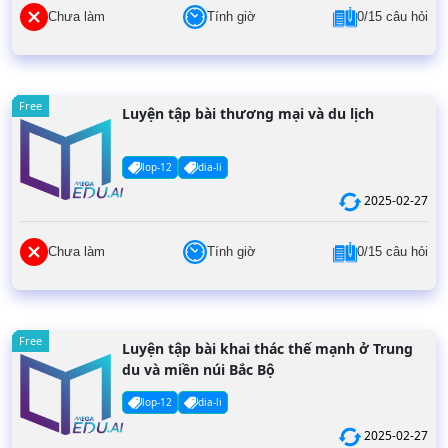
Chưa làm
Tính giờ
0/15 câu hỏi
Free
Luyện tập bài thương mại và du lịch
lop-12
dia-li
2025-02-27
Chưa làm
Tính giờ
0/15 câu hỏi
Free
Luyện tập bài khai thác thế mạnh ở Trung
du và miền núi Bắc Bộ
lop-12
dia-li
2025-02-27