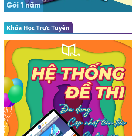
Khóa Học Trực Tuyến
MỚI
MỚI
Kiến thức trọng tâm
Kiến thức trọng tâm
môn Ngữ Văn 11
môn Địa lý 9
Học phí:
Miễn phí
Học phí:
Miễn phí
Giáo viên:
MegaEdu.AI
Giáo viên:
MegaEdu.AI
9
Bài học
4
Bài học
52
Bài giảng
25
Bài giảng
400
Câu hỏi
300
Câu hỏi