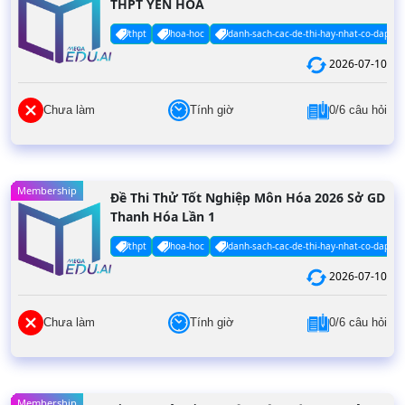
THPT YÊN HÒA
thpt
hoa-hoc
danh-sach-cac-de-thi-hay-nhat-co-dap-an
2026-07-10
Chưa làm
Tính giờ
0/6 câu hỏi
Membership
Đề Thi Thử Tốt Nghiệp Môn Hóa 2026 Sở GD
Thanh Hóa Lần 1
thpt
hoa-hoc
danh-sach-cac-de-thi-hay-nhat-co-dap-an
2026-07-10
Chưa làm
Tính giờ
0/6 câu hỏi
Membership