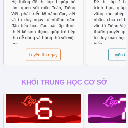
Hệ thống đề thi lớp 1 giúp bé
Đề thi lớp 2 b
làm quen với môn Toán, Tiếng
trình học, giúp
Việt, phát triển kỹ năng đọc, viết
vững các phép t
và tư duy ngay từ những năm
nhân, chia cơ b
đầu tiểu học. Các bài tập được
vốn từ Tiếng Việt
thiết kế sinh động, giúp trẻ tiếp
thường xuyên giúp
thu dễ dàng và hứng thú với việc
tư duy toán học 
học.
hiểu.
Luyện thi ngay
Luyện th
KHỐI TRUNG HỌC CƠ SỞ