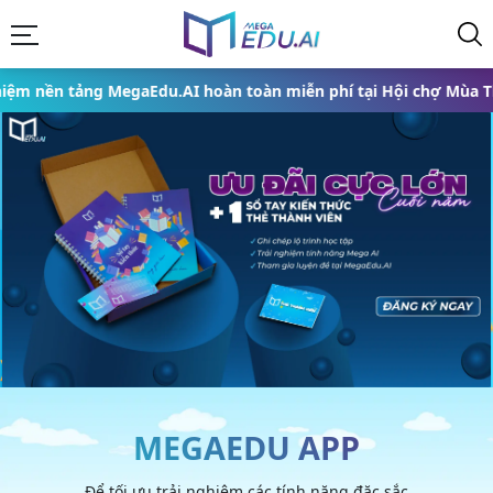
gaEdu.AI hoàn toàn miễn phí tại Hội chợ Mùa Thu 2025 từ ngày 
MEGAEDU APP
Để tối ưu trải nghiệm các tính năng đặc sắc