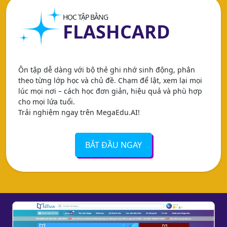
HỌC TẬP BẰNG
FLASHCARD
Ôn tập dễ dàng với bộ thẻ ghi nhớ sinh động, phân
theo từng lớp học và chủ đề. Chạm để lật, xem lại mọi
lúc mọi nơi – cách học đơn giản, hiệu quả và phù hợp
cho mọi lứa tuổi.
Trải nghiệm ngay trên MegaEdu.AI!
BẮT ĐẦU NGAY