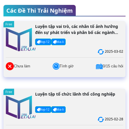
Các Đề Thi Trải Nghiệm
Free
Luyện tập vai trò, các nhân tố ảnh hưởng
đến sự phát triển và phân bố các ngành
dịch vụ
lop-12
dia-li
2025-03-02
Chưa làm
Tính giờ
0/15 câu hỏi
Free
Luyện tập tổ chức lãnh thổ công nghiệp
lop-12
dia-li
2025-02-28