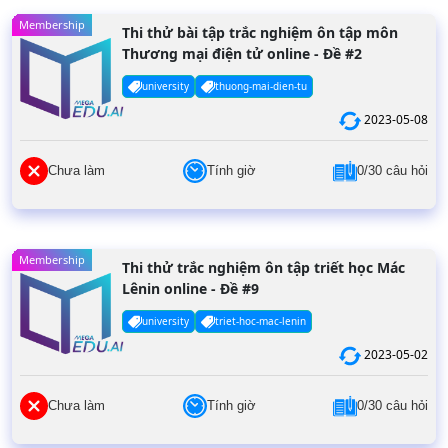
Membership
Thi thử bài tập trắc nghiệm ôn tập môn
Thương mại điện tử online - Đề #2
university
thuong-mai-dien-tu
2023-05-08
Chưa làm
Tính giờ
0/30 câu hỏi
Membership
Thi thử trắc nghiệm ôn tập triết học Mác
Lênin online - Đề #9
university
triet-hoc-mac-lenin
2023-05-02
Chưa làm
Tính giờ
0/30 câu hỏi