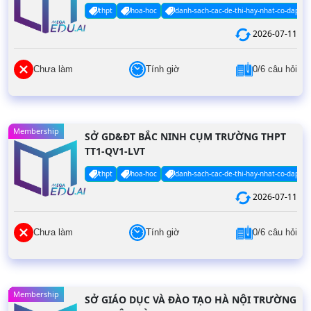
thpt
hoa-hoc
danh-sach-cac-de-thi-hay-nhat-co-dap-an
2026-07-11
Chưa làm
Tính giờ
0/6 câu hỏi
Membership
SỞ GD&ĐT BẮC NINH CỤM TRƯỜNG THPT
TT1-QV1-LVT
thpt
hoa-hoc
danh-sach-cac-de-thi-hay-nhat-co-dap-an
2026-07-11
Chưa làm
Tính giờ
0/6 câu hỏi
Membership
SỞ GIÁO DỤC VÀ ĐÀO TẠO HÀ NỘI TRƯỜNG