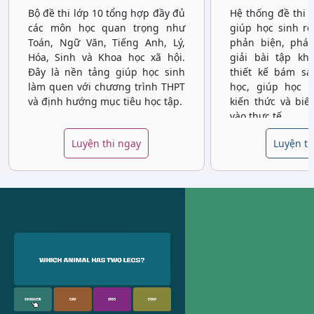
Bộ đề thi lớp 10 tổng hợp đầy đủ
Hệ thống đề thi 
các môn học quan trọng như
giúp học sinh rè
Toán, Ngữ Văn, Tiếng Anh, Lý,
phản biện, phát
Hóa, Sinh và Khoa học xã hội.
giải bài tập kh
Đây là nền tảng giúp học sinh
thiết kế bám sá
làm quen với chương trình THPT
học, giúp học 
và định hướng mục tiêu học tập.
kiến thức và biế
vào thực tế.
Luyện thi ngay
Luyện th