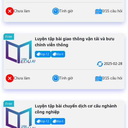
Chưa làm
Tính giờ
0/15 câu hỏi
Free
Luyện tập bài giao thông vận tải và bưu
chính viễn thông
lop-12
dia-li
2025-02-28
Chưa làm
Tính giờ
0/15 câu hỏi
Free
Luyện tập bài chuyển dịch cơ cấu nghành
công nghiệp
lop-12
dia-li