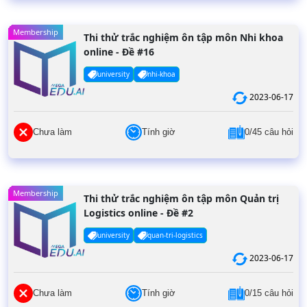
Membership
Thi thử trắc nghiệm ôn tập môn Nhi khoa
online - Đề #16
university
nhi-khoa
2023-06-17
Chưa làm
Tính giờ
0/45 câu hỏi
Membership
Thi thử trắc nghiệm ôn tập môn Quản trị
Logistics online - Đề #2
university
quan-tri-logistics
2023-06-17
Chưa làm
Tính giờ
0/15 câu hỏi