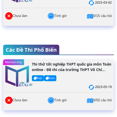
2025-03-02
Chưa làm
Tính giờ
0/15 câu hỏi
Các Đề Thi Phổ Biến
Membership
Thi thử tốt nghiệp THPT quốc gia môn Toán
online - Đề thi của trường THPT Võ Chí
Công năm 2022
thpt
toan
2023-05-19
Chưa làm
Tính giờ
0/50 câu hỏi