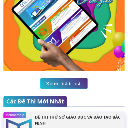
Xem chi tiết
Xem chi tiết
Xem tất cả
Các Đề Thi Mới Nhất
Membership
ĐỀ THI THỬ SỞ GIÁO DỤC VÀ ĐÀO TẠO BẮC
NINH