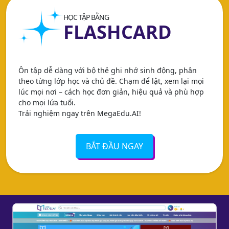
HỌC TẬP BẰNG
FLASHCARD
Ôn tập dễ dàng với bộ thẻ ghi nhớ sinh động, phân
theo từng lớp học và chủ đề. Chạm để lật, xem lại mọi
lúc mọi nơi – cách học đơn giản, hiệu quả và phù hợp
cho mọi lứa tuổi.
Trải nghiệm ngay trên MegaEdu.AI!
BẮT ĐẦU NGAY