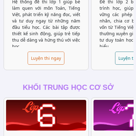
Hệ thống đề thi lớp 1 giúp bé
Đề thi lớp 2 b
làm quen với môn Toán, Tiếng
trình học, giúp
Việt, phát triển kỹ năng đọc, viết
vững các phép t
và tư duy ngay từ những năm
nhân, chia cơ b
đầu tiểu học. Các bài tập được
vốn từ Tiếng Việt
thiết kế sinh động, giúp trẻ tiếp
thường xuyên giúp
thu dễ dàng và hứng thú với việc
tư duy toán học 
học.
hiểu.
Luyện thi ngay
Luyện th
KHỐI TRUNG HỌC CƠ SỞ