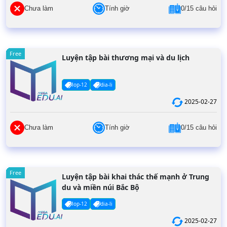
Chưa làm
Tính giờ
0/15 câu hỏi
Free
Luyện tập bài thương mại và du lịch
lop-12
dia-li
2025-02-27
Chưa làm
Tính giờ
0/15 câu hỏi
Free
Luyện tập bài khai thác thế mạnh ở Trung
du và miền núi Bắc Bộ
lop-12
dia-li
2025-02-27