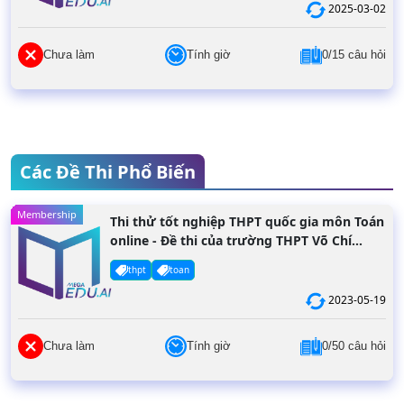
2025-03-02
Chưa làm
Tính giờ
0/15 câu hỏi
Các Đề Thi Phổ Biến
Membership
Thi thử tốt nghiệp THPT quốc gia môn Toán
online - Đề thi của trường THPT Võ Chí
Công năm 2022
thpt
toan
2023-05-19
Chưa làm
Tính giờ
0/50 câu hỏi