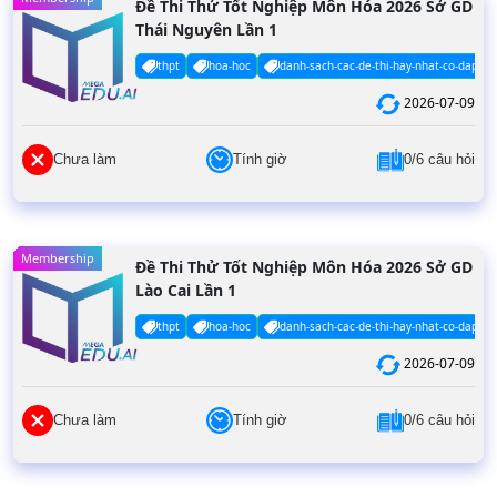
Đề Thi Thử Tốt Nghiệp Môn Hóa 2026 Sở GD
Thái Nguyên Lần 1
thpt
hoa-hoc
danh-sach-cac-de-thi-hay-nhat-co-dap-an
2026-07-09
Chưa làm
Tính giờ
0/6 câu hỏi
Membership
Đề Thi Thử Tốt Nghiệp Môn Hóa 2026 Sở GD
Lào Cai Lần 1
thpt
hoa-hoc
danh-sach-cac-de-thi-hay-nhat-co-dap-an
2026-07-09
Chưa làm
Tính giờ
0/6 câu hỏi