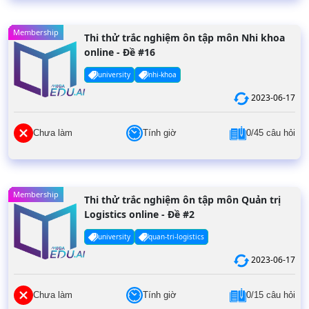
Membership
Thi thử trắc nghiệm ôn tập môn Nhi khoa
online - Đề #16
university
nhi-khoa
2023-06-17
Chưa làm
Tính giờ
0/45 câu hỏi
Membership
Thi thử trắc nghiệm ôn tập môn Quản trị
Logistics online - Đề #2
university
quan-tri-logistics
2023-06-17
Chưa làm
Tính giờ
0/15 câu hỏi