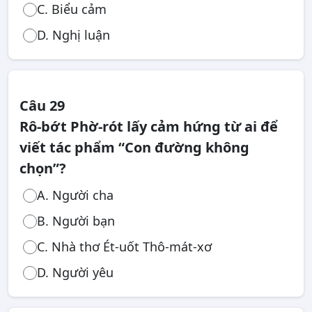
C. Biểu cảm
D. Nghị luận
Câu 29
Rô-bớt Phờ-rót lấy cảm hứng từ ai để
viết tác phẩm “Con đường không
chọn”?
A. Người cha
B. Người bạn
C. Nhà thơ Ét-uốt Thô-mát-xơ
D. Người yêu