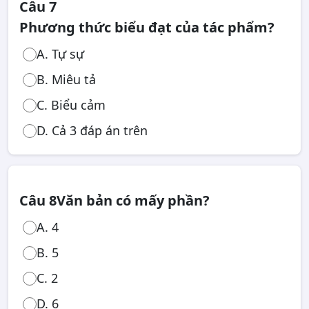
Câu 7
Phương thức biểu đạt của tác phẩm?
A. Tự sự
B. Miêu tả
C. Biểu cảm
D. Cả 3 đáp án trên
Câu 8
Văn bản có mấy phần?
A. 4
B. 5
C. 2
D. 6