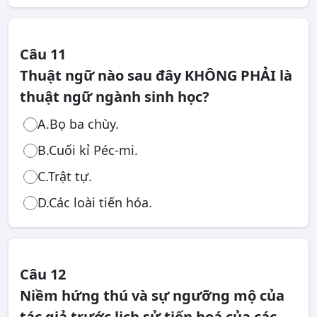
Câu 11
Thuật ngữ nào sau đây KHÔNG PHẢI là
thuật ngữ ngành sinh học?
A.Bọ ba chùy.
B.Cuối kỉ Péc-mi.
C.Trật tự.
D.Các loài tiến hóa.
Câu 12
Niềm hứng thú và sự ngưỡng mộ của
tác giả trước lịch sử tiến hoá của các