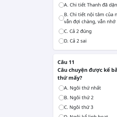
A. Chi tiết Thanh đã dặ
B. Chi tiết nội tâm của
vẫn đợi chàng, vẫn nhớ
C. Cả 2 đúng
D. Cả 2 sai
Câu 11
Câu chuyện được kể bằ
thứ mấy?
A. Ngôi thứ nhất
B. Ngôi thứ 2
C. Ngôi thứ 3
D. Ngôi kể linh hoạt