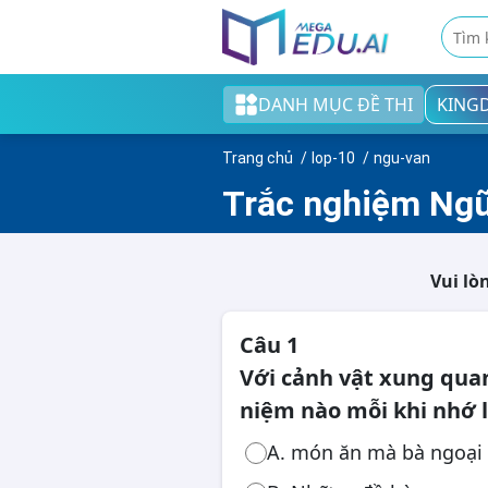
DANH MỤC ĐỀ THI
KING
Khối tiểu học
Trang chủ
lop-10
ngu-van
Khối THCS
Trắc nghiệm Ngữ 
Khối THPT
Đề thi tốt nghiệp THPT
Vui lò
English test
Câu 1
Cao đẳng/Đại học
Với cảnh vật xung qua
niệm nào mỗi khi nhớ l
A. món ăn mà bà ngoại
Thi ngân hàng