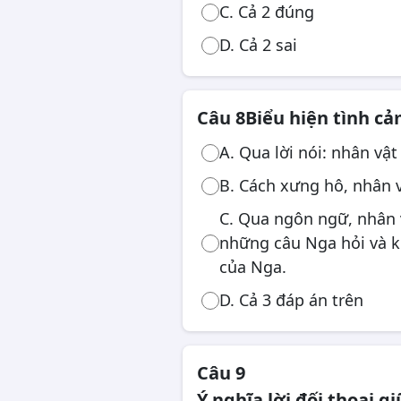
C. Cả 2 đúng
D. Cả 2 sai
Câu 8
Biểu hiện tình c
A. Qua lời nói: nhân vậ
B. Cách xưng hô, nhân 
C. Qua ngôn ngữ, nhân v
những câu Nga hỏi và k
của Nga.
D. Cả 3 đáp án trên
Câu 9
Ý nghĩa lời đối thoại g