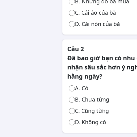
B. Những đồ bà mua
Công chức, viên chức
C. Cái áo của bà
D. Cái nón của bà
Câu 2
Đã bao giờ bạn có nhu
nhận sâu sắc hơn ý ngh
hằng ngày?
A. Có
B. Chưa từng
C. Cũng từng
D. Không có