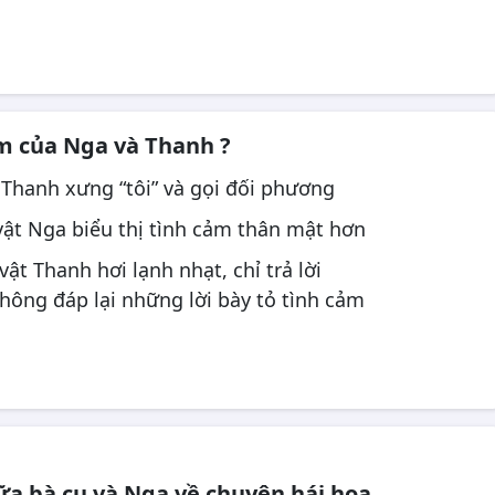
ảm của Nga và Thanh ?
t Thanh xưng “tôi” và gọi đối phương
vật Nga biểu thị tình cảm thân mật hơn
ật Thanh hơi lạnh nhạt, chỉ trả lời
hông đáp lại những lời bày tỏ tình cảm
iữa bà cụ và Nga về chuyện hái hoa