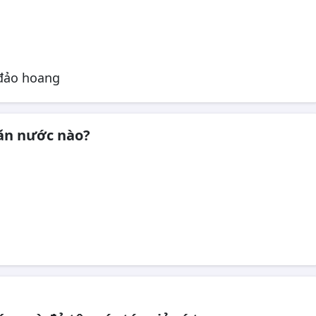
 đảo hoang
văn nước nào?