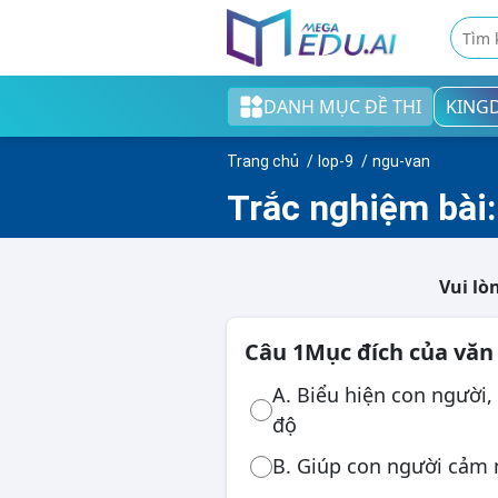
DANH MỤC ĐỀ THI
KING
Khối tiểu học
Trang chủ
lop-9
ngu-van
Khối THCS
Trắc nghiệm bài:
Khối THPT
Đề thi tốt nghiệp THPT
Vui lò
English test
Câu 1
Mục đích của văn 
Cao đẳng/Đại học
A. Biểu hiện con người, 
độ
B. Giúp con người cảm 
Thi ngân hàng