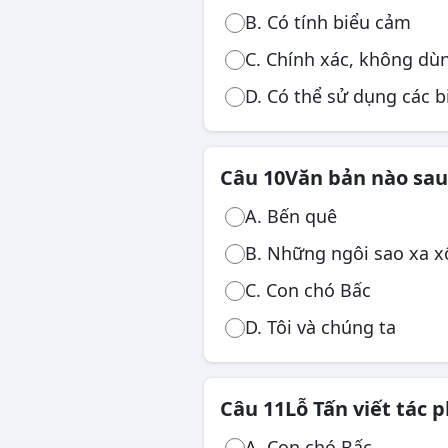
B. Có tính biểu cảm
C. Chính xác, không dù
D. Có thể sử dụng các b
Câu 10
Văn bản nào sau
A. Bến quê
B. Những ngôi sao xa x
C. Con chó Bấc
D. Tôi và chúng ta
Câu 11
Lỗ Tấn viết tác
A. Con chó Bấc