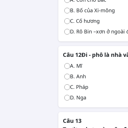
B. Bố của Xi-mông
C. Cố hương
D. Rô Bin –xơn ở ngoài
Câu 12
Đi - phô là nhà 
A. Mĩ
B. Anh
C. Pháp
D. Nga
Câu 13