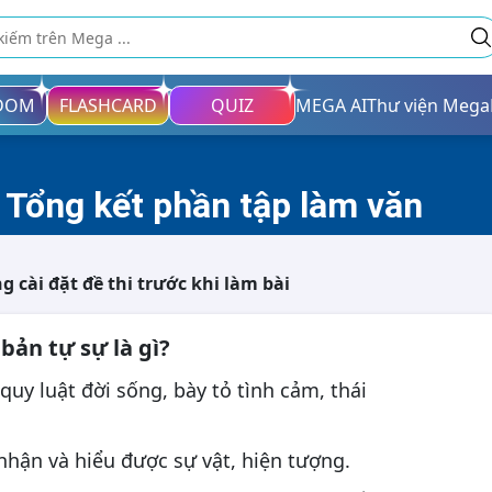
DOM
FLASHCARD
QUIZ
MEGA AI
Thư viện Mega
Đạo đức
Toán
Toán
Tiếng Anh
Ngữ văn
Ngữ văn
 Tổng kết phần tập làm văn
Toán
Lịch sử và Địa lí
Vật lí
Tiếng Việt
Công nghệ
Hóa học
Tin học
Lịch sử
Tiếng Anh
Địa lí
ng cài đặt đề thi trước khi làm bài
Đạo đức
Tiếng Anh
Tin học
Công nghệ
bản tự sự là gì?
Toán
Toán
Tiếng Việt
Ngữ văn
quy luật đời sống, bày tỏ tình cảm, thái
Lịch sử và Địa lí
Toán
Công nghệ
Ngữ văn
Đánh giá năng lực/ Đánh giá tư duy
Tự nhiên và xã hội
Toán
Tin học
Vật lí
Tiếng Anh
Hóa học
nhận và hiểu được sự vật, hiện tượng.