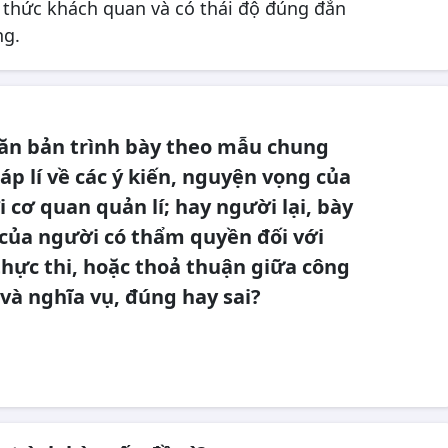
Tin học
Đạo đức
Lịch sử
Địa lí
í thức khách quan và có thái độ đúng đắn
ng.
Toán
Ngữ văn
Tin học
Công nghệ
Công nghệ
Khoa học
Lịch sử và Địa lí
Công nghệ
Toán
Lịch sử
Tin học
Toán
Tiếng Anh
Ngữ văn
văn bản trình bày theo mẫu chung
Đạo đức
Tiếng Anh
Vật lí
Hóa học
áp lí về các ý kiến, nguyện vọng của
i cơ quan quản lí; hay người lại, bày
Toán
Ngữ văn
Lịch sử
Địa lí
 của người có thẩm quyền đối với
Công nghệ
Khoa học
Lịch sử và Địa lí
Công nghệ
Tin học
Công nghệ
hực thi, hoặc thoả thuận giữa công
Toán
Lịch sử
Tin học
Tiếng Anh
 và nghĩa vụ, đúng hay sai?
Tin học
Đạo đức