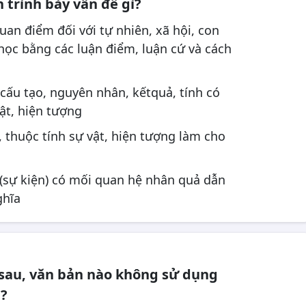
 trình bày vấn đề gì?
uan điểm đối với tự nhiên, xã hội, con
học bằng các luận điểm, luận cứ và cách
, cấu tạo, nguyên nhân, kếtquả, tính có
vật, hiện tượng
t, thuộc tính sự vật, hiện tượng làm cho
c (sự kiện) có mối quan hệ nhân quả dẫn
ghĩa
 sau, văn bản nào không sử dụng
?