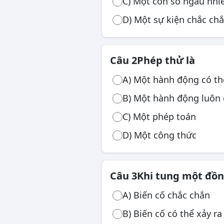
C) Một con số ngẫu nhi
Công chức, viên chức
D) Một sự kiện chắc chắ
Câu 2
Phép thử là
A) Một hành động có th
B) Một hành động luôn 
C) Một phép toán
D) Một công thức
Câu 3
Khi tung một đồng
A) Biến cố chắc chắn
B) Biến cố có thể xảy ra