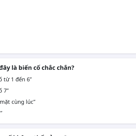
đây là biến cố chắc chắn?
ố từ 1 đến 6”
ố 7”
 mặt cùng lúc”
”