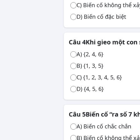
C) Biến cố không thể xả
D) Biến cố đặc biệt
Câu 4
Khi gieo một con 
A) {2, 4, 6}
B) {1, 3, 5}
C) {1, 2, 3, 4, 5, 6}
D) {4, 5, 6}
Câu 5
Biến cố “ra số 7 k
A) Biến cố chắc chắn
B) Biến cố không thể xả