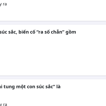
y ra
súc sắc, biến cố “ra số chẵn” gồm
hi tung một con súc sắc” là
y ra