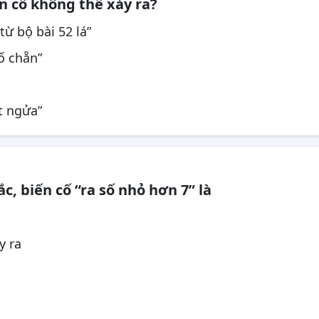
ến cố không thể xảy ra?
từ bộ bài 52 lá”
ố chẵn”
t ngửa”
c, biến cố “ra số nhỏ hơn 7” là
y ra