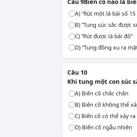
Câu 9
Biến cố nào là bi
A) “Rút một lá bài số 15 
B) “Tung súc sắc được s
C) “Rút được lá bài đỏ”
D) “Tung đồng xu ra mặ
Câu 10
Khi tung một con súc sắ
A) Biến cố chắc chắn
B) Biến cố không thể xả
C) Biến cố có thể xảy ra
D) Biến cố ngẫu nhiên