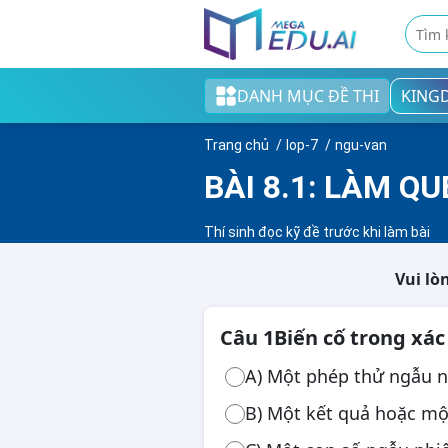
DANH MỤC ĐỀ THI
KING
Khối tiểu học
Trang chủ
lop-7
ngu-van
Khối THCS
BÀI 8.1: LÀM QU
Khối THPT
Thí sinh đọc kỹ đề trước khi làm bài
Đề thi tốt nghiệp THPT
Vui lò
English test
Câu 1
Biến cố trong xác
Cao đẳng/Đại học
A) Một phép thử ngẫu 
B) Một kết quả hoặc m
Thi ngân hàng