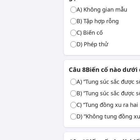
A) Không gian mẫu
B) Tập hợp rỗng
C) Biến cố
D) Phép thử
Câu 8
Biến cố nào dưới 
A) “Tung súc sắc được s
B) “Tung súc sắc được s
C) “Tung đồng xu ra hai
D) “Không tung đồng xu