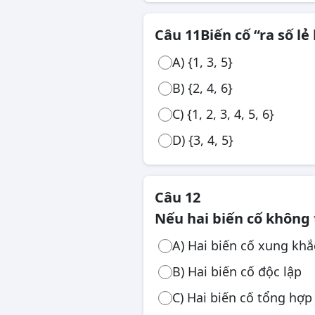
Câu 11
Biến cố “ra số l
A) {1, 3, 5}
B) {2, 4, 6}
C) {1, 2, 3, 4, 5, 6}
D) {3, 4, 5}
Câu 12
Nếu hai biến cố không t
A) Hai biến cố xung khắ
B) Hai biến cố độc lập
C) Hai biến cố tổng hợp