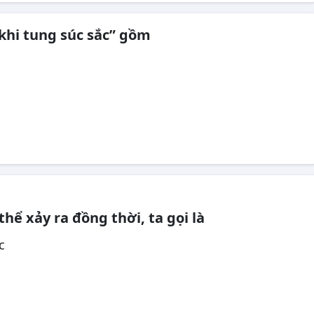
ẻ khi tung súc sắc” gồm
hể xảy ra đồng thời, ta gọi là
c