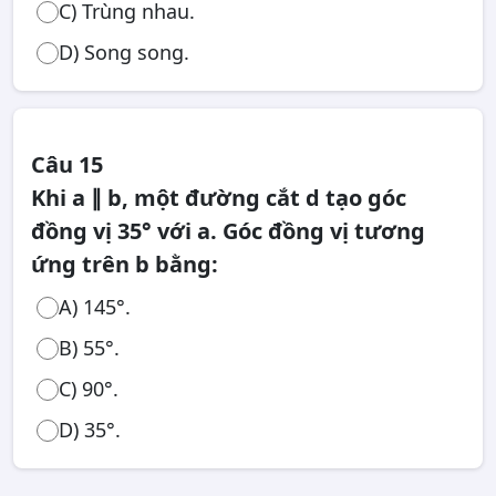
C) Trùng nhau.
D) Song song.
Câu 15
Khi a ∥ b, một đường cắt d tạo góc
đồng vị 35° với a. Góc đồng vị tương
ứng trên b bằng:
A) 145°.
B) 55°.
C) 90°.
D) 35°.