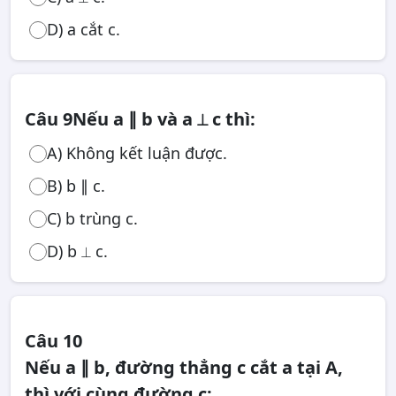
D) a cắt c.
Câu 9
Nếu a ∥ b và a ⟂ c thì:
A) Không kết luận được.
B) b ∥ c.
C) b trùng c.
D) b ⟂ c.
Câu 10
Nếu a ∥ b, đường thẳng c cắt a tại A,
thì với cùng đường c: