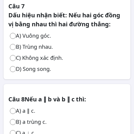
Câu 7
Dấu hiệu nhận biết: Nếu hai góc đồng
vị bằng nhau thì hai đường thẳng:
A) Vuông góc.
B) Trùng nhau.
C) Không xác định.
D) Song song.
Câu 8
Nếu a ∥ b và b ∥ c thì:
A) a ∥ c.
B) a trùng c.
C) a ⟂ c.