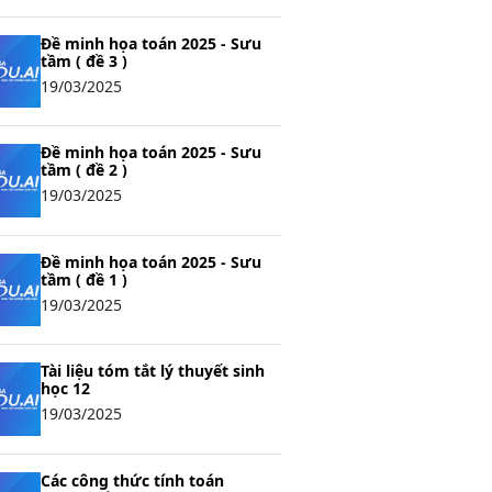
Tiếng Anh
Giáo dục kinh tế và pháp luật
Đề minh họa toán 2025 - Sưu
Khoa học tự nhiên
tầm ( đề 3 )
19/03/2025
Lịch sử và địa lí
Giáo dục công dân
Tiếng Việt
Tiếng Anh
Đề minh họa toán 2025 - Sưu
tầm ( đề 2 )
Sinh học
19/03/2025
Khoa học tự nhiên
Giáo dục kinh tế và pháp luật
Đề minh họa toán 2025 - Sưu
Lịch sử và địa lí
Giáo dục công dân
tầm ( đề 1 )
19/03/2025
Tiếng Việt
Tiếng Anh
Tài liệu tóm tắt lý thuyết sinh
học 12
19/03/2025
Các công thức tính toán