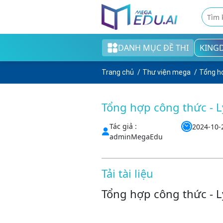
DANH MỤC ĐỀ THI
KING
Khối tiểu học
Trang chủ
Thư viện mega
Tổng hợ
Khối THCS
Khối THPT
Tổng hợp công thức - L
Đề thi tốt nghiệp THPT
Tác giả :
2024-10-
adminMegaEdu
English test
Cao đẳng/Đại học
Tải tài liệu
Tổng hợp công thức - L
Thi ngân hàng